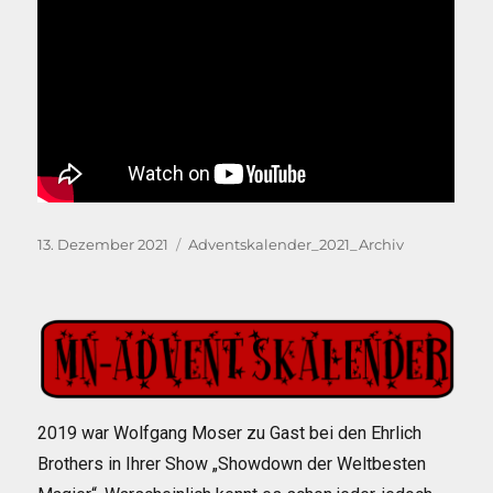
Veröffentlicht
Kategorien
13. Dezember 2021
Adventskalender_2021_Archiv
am
2019 war Wolfgang Moser zu Gast bei den Ehrlich
Brothers in Ihrer Show „Showdown der Weltbesten