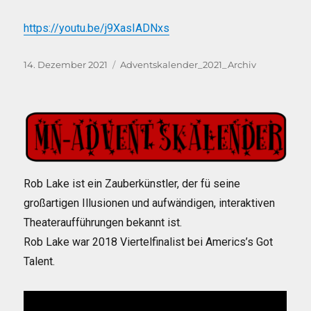
https://youtu.be/j9XasIADNxs
Veröffentlicht
Kategorien
14. Dezember 2021
Adventskalender_2021_Archiv
am
Rob Lake ist ein Zauberkünstler, der fü seine
großartigen Illusionen und aufwändigen, interaktiven
Theateraufführungen bekannt ist.
Rob Lake war 2018 Viertelfinalist bei Americs’s Got
Talent.