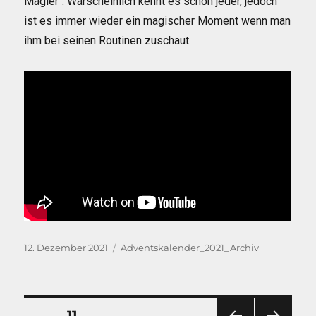
Magier“. Warscheinlich kennt es schon jeder, jedoch
ist es immer wieder ein magischer Moment wenn man
ihm bei seinen Routinen zuschaut.
Veröffentlicht
Kategorien
12. Dezember 2021
Adventskalender_2021_Archiv
am
Seitennummerierung
SEITE
11