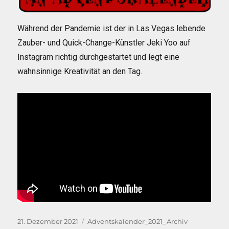
Während der Pandemie ist der in Las Vegas lebende
Zauber- und Quick-Change-Künstler Jeki Yoo auf
Instagram richtig durchgestartet und legt eine
wahnsinnige Kreativität an den Tag.
Veröffentlicht
Kategorien
21. Dezember 2021
Adventskalender_2021_Archiv