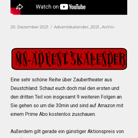
Veröffentlicht
Kategorien
20. Dezember 2021
Adventskalender_2021_Archiv
am
Eine sehr schöne Reihe über Zaubertheater aus
Deustchland. Schaut euch doch mal den ersten und
den dritten Teil von insgesamt 9 weiteren Folgen an.
Sie gehen so um die 30min und sind auf Amazon mit
einem Prime Abo kostenlos zuschauen.
Außerdem gilt gerade ein günstiger Aktionspreis von