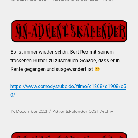
am
Es ist immer wieder schön, Bert Rex mit seinem
trockenen Humor zu zuschauen. Schade, dass er in
Rente gegangen und ausgewandert ist
https://www.comedystube.de/filme/c1268/s1908/o5
0/
Veröffentlicht
Kategorien
17. Dezember 2021
Adventskalender_2021_Archiv
am