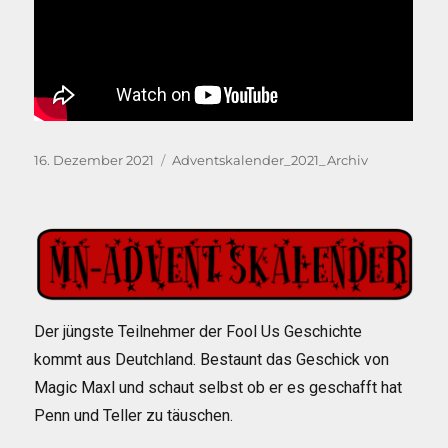
Veröffentlicht
Kategorien
16. Dezember 2021
Adventskalender_2021_Archiv
am
Der jüngste Teilnehmer der Fool Us Geschichte
kommt aus Deutchland. Bestaunt das Geschick von
Magic Maxl und schaut selbst ob er es geschafft hat
Penn und Teller zu täuschen.