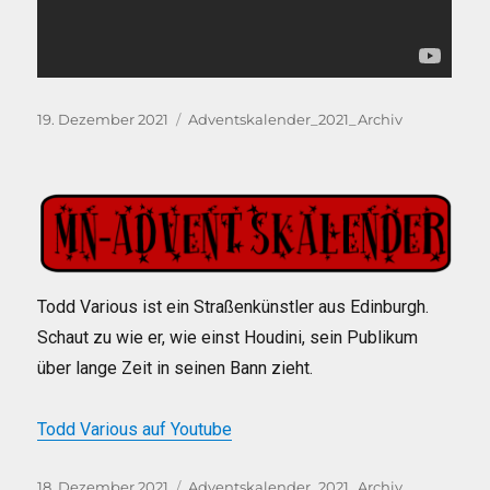
Veröffentlicht
Kategorien
19. Dezember 2021
Adventskalender_2021_Archiv
am
Todd Various ist ein Straßenkünstler aus Edinburgh.
Schaut zu wie er, wie einst Houdini, sein Publikum
über lange Zeit in seinen Bann zieht.
Todd Various auf Youtube
Veröffentlicht
Kategorien
18. Dezember 2021
Adventskalender_2021_Archiv